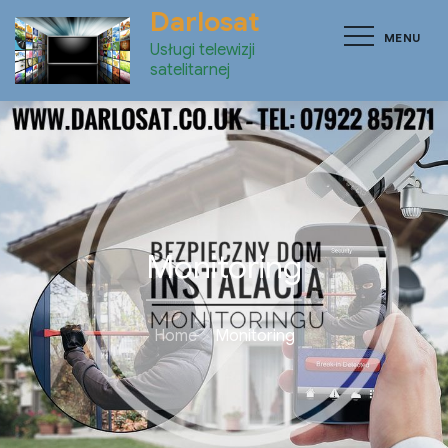
Skip
Darlosat
MENU
to
Usługi telewizji
content
satelitarnej
Monitoring
Home
Monitoring