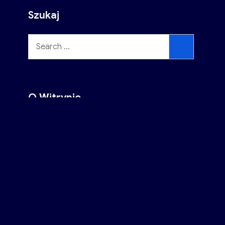
Szukaj
Szukaj
Szukaj
w:
O Witrynie
Usługi montażu i konserwacji anten
satelitarnych oraz naprawy sprzętu
związanego z szerokorozumianą elektroniką.
FB
Szukaj